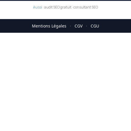
Aussi :
audit SEO gratuit
·
consultant SEO
Mentions Légales
·
CGV
·
CGU