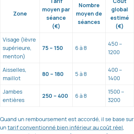
Tarif
Coût
Nombre
moyen par
global
Zone
moyen de
séance
estimé
séances
(€)
(€)
Visage (lèvre
450 –
supérieure,
75 – 150
6 à 8
1200
menton)
Aisselles,
400 –
80 – 180
5 à 8
maillot
1400
Jambes
1500 –
250 – 400
6 à 8
entières
3200
Quand un remboursement est accordé, il se base sur
un
tarif conventionné bien inférieur au coût réel
,