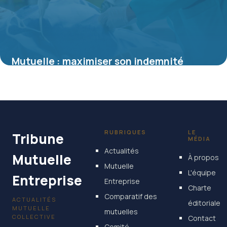
Mutuelle : maximiser son indemnité
journalière en cas d’hospitalisation
4 juillet 2025
RUBRIQUES
LE
Tribune
MÉDIA
Actualités
Mutuelle
À propos
Mutuelle
L'équipe
Entreprise
Entreprise
Charte
Comparatif des
ACTUALITÉS
éditoriale
MUTUELLE
mutuelles
COLLECTIVE
Contact
Comité