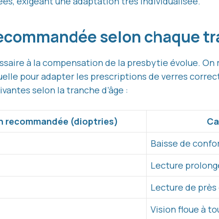
ées, exigeant une adaptation très individualisée.
recommandée selon chaque t
saire à la compensation de la presbytie évolue. On r
suelle pour adapter les prescriptions de verres corre
ivantes selon la tranche d’âge :
on recommandée (dioptries)
Ca
Baisse de confo
Lecture prolongé
Lecture de près 
Vision floue à t