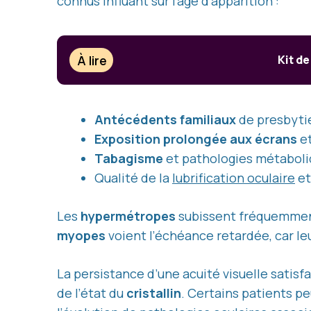
connus influant sur l’âge d’apparition :
À lire
Kit d
Antécédents familiaux
de presbyti
Exposition prolongée aux écrans
et
Tabagisme
et pathologies métaboliq
Qualité de la
lubrification oculaire
et
Les
hypermétropes
subissent fréquemme
myopes
voient l’échéance retardée, car le
La persistance d’une acuité visuelle satisf
de l’état du
cristallin
. Certains patients pe