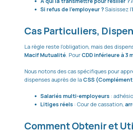
À qui la transmettre pour résilier ?
À
Si refus de l’employeur ?
Saisissez l’
Cas Particuliers, Disp
La règle reste l’obligation, mais des dispen
Macif Mutualité
. Pour
CDD inférieure à 3 
Nous notons des cas spécifiques pour app
dispenses auprès de la
CSS (Complémentai
Salariés multi-employeurs
: adhésio
Litiges réels
: Cour de cassation,
arr
Comment Obtenir et Util