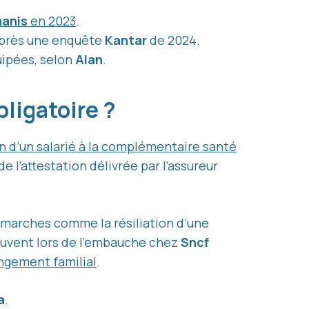
manis
en 2023
.
’après une enquête
Kantar
de 2024.
uipées, selon
Alan
.
bligatoire ?
on d’un salarié à la complémentaire santé
e l’attestation délivrée par l’assureur
démarches comme la résiliation d’une
souvent lors de l’embauche chez
Sncf
ngement familial
.
a
.