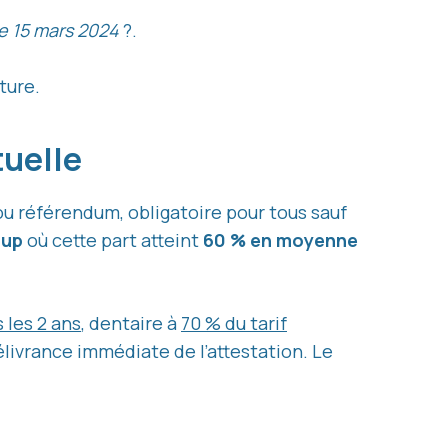
e 15 mars 2024
?.
ture.
tuelle
 ou référendum, obligatoire pour tous sauf
oup
où cette part atteint
60 % en moyenne
 les 2 ans
, dentaire à
70 % du tarif
élivrance immédiate de l’attestation. Le