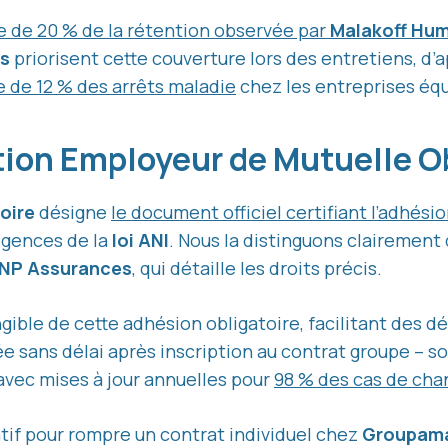
e de 20 % de la rétention observée par
Malakoff Hu
ts
priorisent cette couverture lors des entretiens, d
e de 12 % des arrêts maladie
chez les entreprises éq
tion Employeur de Mutuelle O
oire
désigne
le document officiel certifiant l’adhési
igences de la
loi ANI
. Nous la distinguons clairement d
NP Assurances
, qui détaille les droits précis.
ngible de cette adhésion obligatoire, facilitant des 
rée sans délai après inscription au contrat groupe – 
 avec mises à jour annuelles pour
98 % des cas de cha
catif pour rompre un contrat individuel chez
Groupam