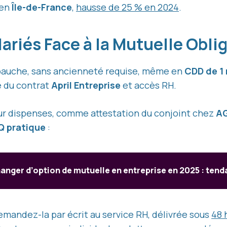
 en
Île-de-France
,
hausse de 25 % en 2024
.
lariés Face à la Mutuelle Obli
mbauche, sans ancienneté requise, même en
CDD de 1
ce du contrat
April Entreprise
et accès RH.
 pour dispenses, comme attestation du conjoint chez
AG
Q pratique
:
anger d’option de mutuelle en entreprise en 2025 : tend
mandez-la par écrit au service RH, délivrée sous
48 