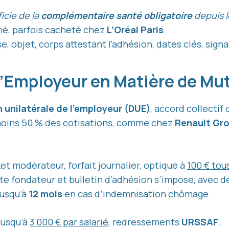
icie de la
complémentaire santé obligatoire
depuis l
gné, parfois cacheté chez
L’Oréal Paris
.
e, objet, corps attestant l’adhésion, dates clés, signa
l’Employeur en Matière de Mu
 unilatérale de l’employeur (DUE)
, accord collectif
oins 50 % des cotisations
, comme chez
Renault Gr
et modérateur, forfait journalier, optique à
100 € tous
cte fondateur et bulletin d’adhésion s’impose, avec d
jusqu’à
12 mois
en cas d’indemnisation chômage.
jusqu’à
3 000 € par salarié
, redressements
URSSAF
.