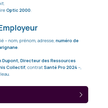
it.
ire
Optic 2000
.
 Employeur
arié – nom, prénom, adresse,
numéro de
rignane
.
n Dupont, Directeur des Ressources
s Collectif
, contrat
Santé Pro 2024
–,
bleau.