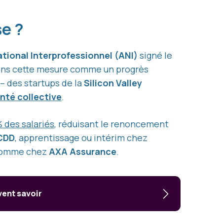
se ?
tional Interprofessionnel (ANI)
signé le
ons cette mesure comme un progrès
– des startups de la
Silicon Valley
nté collective
.
 des salariés
, réduisant le renoncement
CDD
, apprentissage ou intérim chez
t comme chez
AXA Assurance
.
vent savoir