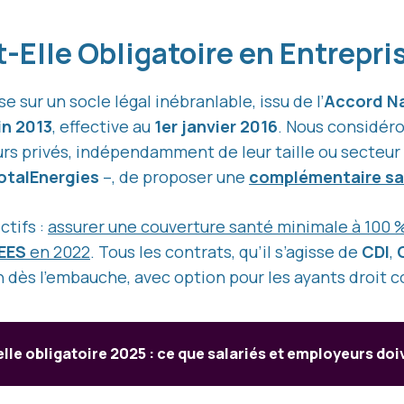
-Elle Obligatoire en Entrepri
e sur un socle légal inébranlable, issu de l’
Accord Na
uin 2013
, effective au
1er janvier 2016
. Nous considér
urs privés, indépendamment de leur taille ou secteur 
otalEnergies
–, de proposer une
complémentaire sa
ctifs :
assurer une couverture santé minimale à 100 %
EES
en 2022
. Tous les contrats, qu’il s’agisse de
CDI
,
on dès l’embauche, avec option pour les ayants droi
lle obligatoire 2025 : ce que salariés et employeurs doi