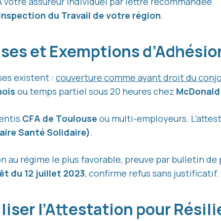
 votre assureur individuel par lettre recommandée.
Inspection du Travail de votre région
.
enses et Exemptions d’Adhési
ses existent :
couverture comme ayant droit du conjo
mois
ou temps partiel sous 20 heures chez
McDonald’
rentis
CFA de Toulouse
ou multi-employeurs. L’attes
re Santé Solidaire)
.
n au régime le plus favorable, preuve par bulletin de 
êt du 12 juillet 2023
, confirme refus sans justificatif.
iser l’Attestation pour Résil