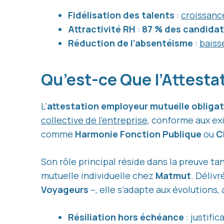
Fidélisation des talents
:
croissanc
Attractivité RH
:
87 % des candida
Réduction de l’absentéisme
:
baiss
Qu’est-ce Que l’Attesta
L’
attestation employeur mutuelle obligat
collective de l’entreprise
, conforme aux ex
comme
Harmonie Fonction Publique
ou
C
Son rôle principal réside dans la preuve ta
mutuelle individuelle chez
Matmut
. Déliv
Voyageurs
–, elle s’adapte aux évolutions,
Résiliation hors échéance
: justifi