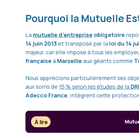
Pourquoi la Mutuelle Est
La
mutuelle d’entreprise
obligatoire
repos
14 juin 2013
et transposé par la
loi du 14 j
majeur, car elle impose à tous les employe
française
à
Marseille
aux géants comme
T
Nous apprécions particulièrement ses obje
aux soins de
15 % selon les études de la
DR
Adecco France
, intègrent cette protecti
À lire
Mutue