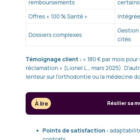
remboursements
certain
Offres « 100 % Santé »
Intégrée
Gestion 
Dossiers complexes
cités
Témoignage client :
« 180 € par mois pour
réclamation » (Lionel L., mars 2025). D’au
lenteur sur l’orthodontie ou la médecine d
À lire
Résilier sa 
Points de satisfaction :
adaptabilit
contrats.