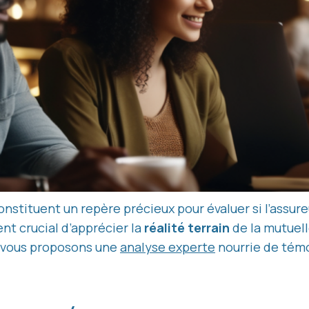
nstituent un repère précieux pour évaluer si l’assur
ent crucial d’apprécier la
réalité terrain
de la mutuelle
s vous proposons une
analyse experte
nourrie de tém