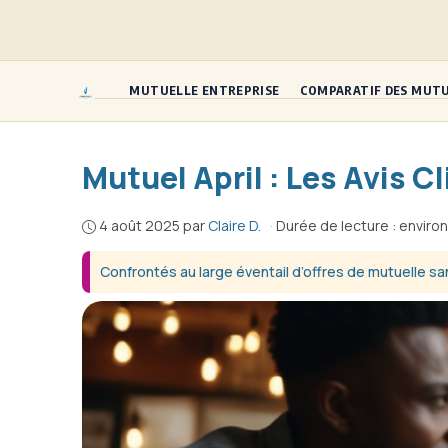
Aller
au
contenu
MUTUELLE ENTREPRISE
COMPARATIF DES MUT
Mutuel April : Les Avis C
4 août 2025
par
Claire D.
·
Durée de lecture : enviro
Confrontés au large éventail d’offres de mutuelle sa