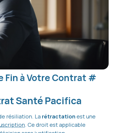
e Fin à Votre Contrat
#
rat Santé Pacifica
de résiliation. La
rétractation
est une
ouscription
. Ce droit est applicable