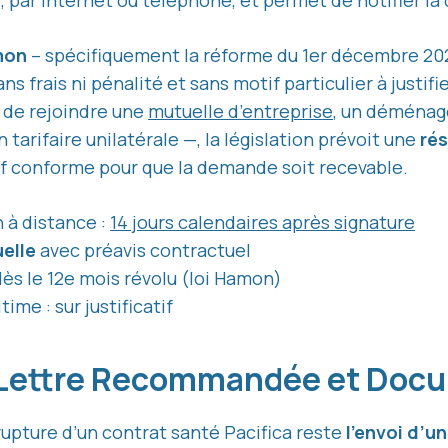
par internet ou téléphone, et permet de notifier la d
mon
– spécifiquement la réforme du 1er décembre 202
ns frais ni pénalité et sans motif particulier à justi
n de rejoindre une
mutuelle d’entreprise
, un déménage
tarifaire unilatérale —, la législation prévoit une
rés
tif conforme pour que la demande soit recevable.
n à distance :
14 jours calendaires après signature
elle
avec préavis contractuel
ès le 12e mois révolu (loi Hamon)
ime : sur justificatif
: Lettre Recommandée et Doc
rupture d’un contrat santé Pacifica reste
l’envoi d’