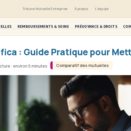
Tribune Mutuelle Entreprise
À propos
L’équipe
UELLES
REMBOURSEMENTS & SOINS
PRÉVOYANCE & DROITS
COM
fica : Guide Pratique pour Mett
Comparatif des mutuelles
cture : environ 5 minutes