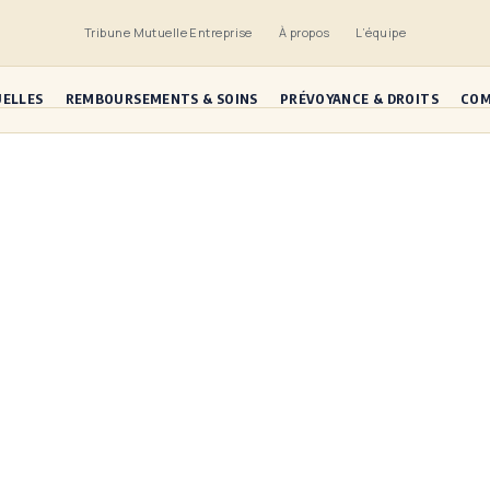
Tribune Mutuelle Entreprise
À propos
L’équipe
UELLES
REMBOURSEMENTS & SOINS
PRÉVOYANCE & DROITS
COM