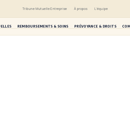
Tribune Mutuelle Entreprise
À propos
L’équipe
UELLES
REMBOURSEMENTS & SOINS
PRÉVOYANCE & DROITS
COM