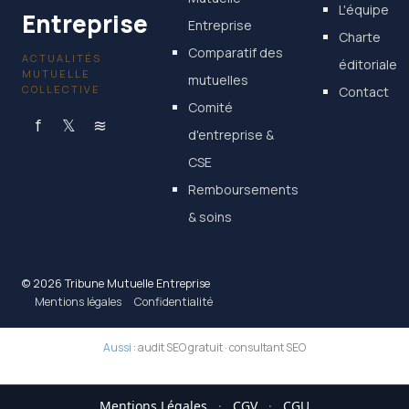
L'équipe
Entreprise
Entreprise
Charte
Comparatif des
ACTUALITÉS
éditoriale
MUTUELLE
mutuelles
COLLECTIVE
Contact
Comité
f
𝕏
≋
d'entreprise &
CSE
Remboursements
& soins
© 2026 Tribune Mutuelle Entreprise
Mentions légales
Confidentialité
Aussi :
audit SEO gratuit
·
consultant SEO
Mentions Légales
·
CGV
·
CGU