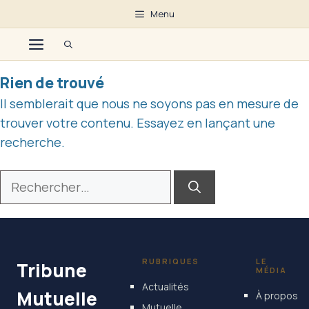
Aller
Menu
au
Menu
contenu
Rien de trouvé
Il semblerait que nous ne soyons pas en mesure de
trouver votre contenu. Essayez en lançant une
recherche.
Rechercher :
RUBRIQUES
LE
Tribune
MÉDIA
Actualités
Mutuelle
À propos
Mutuelle